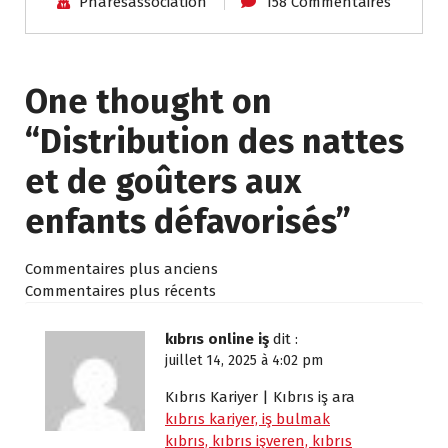
Pharesassociation
158 Commentaires
One thought on
“
Distribution des nattes
et de goûters aux
enfants défavorisés
”
Commentaires plus anciens
Commentaires plus récents
kıbrıs online iş
dit :
juillet 14, 2025 à 4:02 pm
Kıbrıs Kariyer | Kıbrıs iş ara
kıbrıs kariyer, iş bulmak
kıbrıs, kıbrıs işveren, kıbrıs