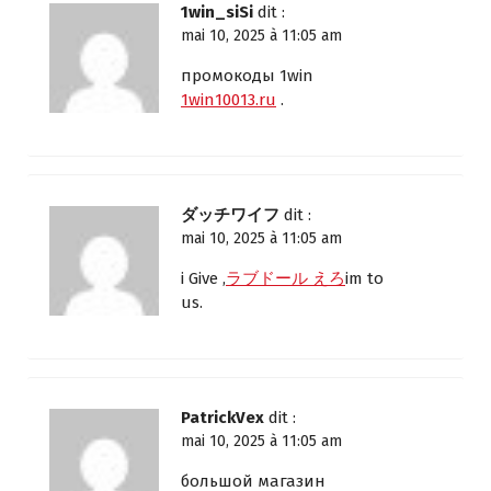
1win_siSi
dit :
mai 10, 2025 à 11:05 am
промокоды 1win
1win10013.ru
.
ダッチワイフ
dit :
mai 10, 2025 à 11:05 am
i Give ,
ラブドール えろ
im to
us.
PatrickVex
dit :
mai 10, 2025 à 11:05 am
большой магазин