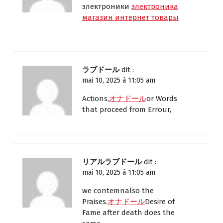
электроники
электроника
магазин интернет товары
ラブドール
dit :
mai 10, 2025 à 11:05 am
Actions,
オナドール
or Words
that proceed from Errour,
リアルラブドール
dit :
mai 10, 2025 à 11:05 am
we contemnalso the
Praises.
オナドール
Desire of
Fame after death does the