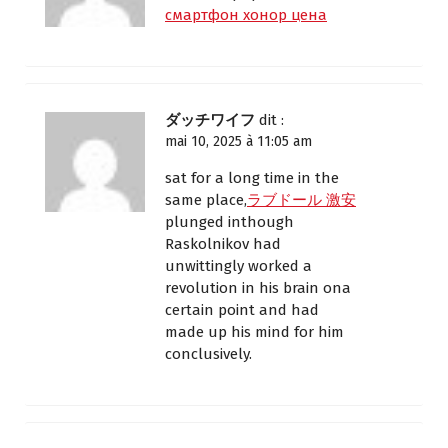
смартфон хонор цена
ダッチワイフ
dit :
mai 10, 2025 à 11:05 am
sat for a long time in the
same place,
ラブドール 激安
plunged inthough
Raskolnikov had
unwittingly worked a
revolution in his brain ona
certain point and had
made up his mind for him
conclusively.